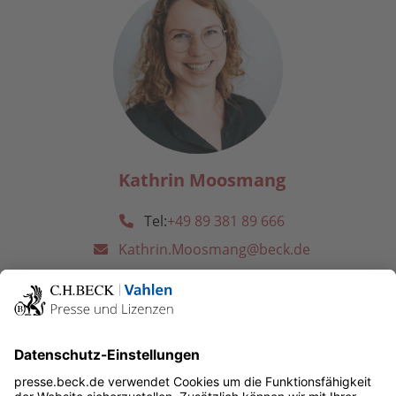
Kathrin Moosmang
Tel:
+49 89 381 89 666
Kathrin.Moosmang@beck.de
Wirtschaftswissenschaften
- Management und Führungslehre
- Unternehmensentwicklung
- New Work
- Praxisliteratur
- Studienliteratur