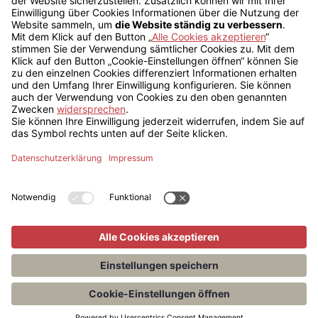
Ratgeberliteratur
Vorsorge
Sozialrecht
Datenschutzrecht
Telekommunikationsrecht
Energierecht
Reihe Beck im dtv
Mitglied Redaktion Beck aktuell
Teilen
Datenschutz
Über uns
Impressum