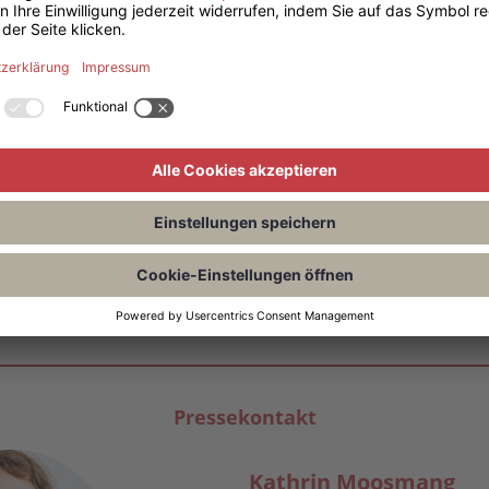
n 50 Jahre“ nicht nur von Management, Marketing und Strate
esessenheit. Und davon, wie Steve Jobs Apple zweimal gründ
lgreichsten, einflussreichsten, umstrittensten, verhassteste
itsgeschichte hinterließ.
chen
r
06-8060-3
xemplare erwünscht.
ellen wir Exemplare des Buchs zur Verfügung
Pressekontakt
Kathrin Moosmang