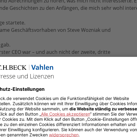
d Abrechnungen zu hören, was mich nicht interessierte. E
ende Geschichten zu den Anfängen, die mich sehr wohl inter
ge startete.
nsame Geschäftsvorhaben von Steve Wozniak und
 gab.
rster CEO war – und auch nicht der zweite, dritte
h weder erdacht noch benannt hat; tatsächlich
s, der beides getan hatte.
icht gefeuert hat.
fon kam.
rt hat, den er gerade erst im Aufzug getroffen hatte.
fferent≪-Werbung nicht geschrieben.
e faszinierende Erzählung von hektischen, durchwachten Nä
en Erfolgen und lehrreichen Fehlschlägen. Von witzigen, ide
erweile fast drei Generationen von ihnen –, die die Welt ve