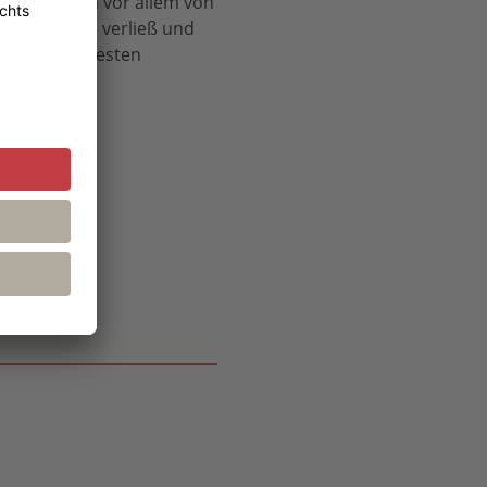
gie, sondern vor allem von
ete, zweimal verließ und
n und beliebtesten