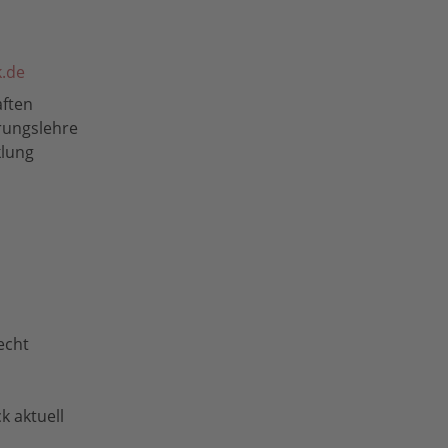
.de
aften
ungslehre
lung
echt
k aktuell