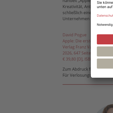
handelt „Apple: Die erste
Kreativität, Antrieb und B
schließlich eines der erfo
Unternehmen der Menschhe
David Pogue
Apple: Die ersten 50 Jahre
Verlag Franz Vahlen, Mün
2026, 647 Seiten, Softcove
€ 39,80 [D], ISBN 978-3-80
Zum Abdruck frei. Belege
Für Verlosungsaktionen st